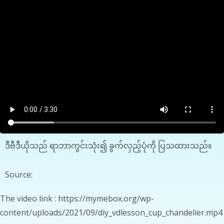
ဒီဗီဒီယိုသည် ရာဘာကွင်းသုံး၍ ခွက်လှည့်ပုံကို ပြသထားသည်။
Source:
The video link : https://mymebox.org/wp-
content/uploads/2021/09/diy_vdlesson_cup_chandelier.mp4