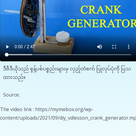
ဒီဗီဒီယိုသည် စွန့်ပစ်ပစ္စည်းများမှ လှည့်တံစက် ပြုလုပ်ပုံကို ပြသ
ထားသည်။
Source:
The video link : https://mymebox.org/wp-
content/uploads/2021/09/diy_vdlesson_crank_generator.m