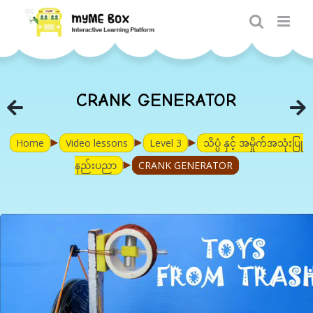
Skip
to
content
CRANK GENERATOR
►
►
►
Home
Video lessons
Level 3
သိပ္ပံ နှင့် အမှိုက်အသုံးပြု
►
နည်းပညာ
CRANK GENERATOR