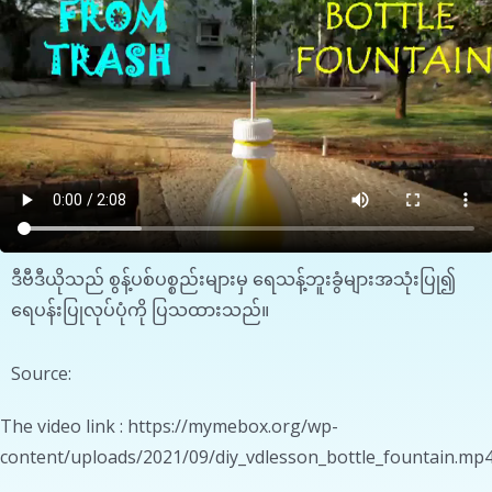
ဒီဗီဒီယိုသည် စွန့်ပစ်ပစ္စည်းများမှ ရေသန့်ဘူးခွံများအသုံးပြု၍
ရေပန်းပြုလုပ်ပုံကို ပြသထားသည်။
Source:
The video link : https://mymebox.org/wp-
content/uploads/2021/09/diy_vdlesson_bottle_fountain.mp