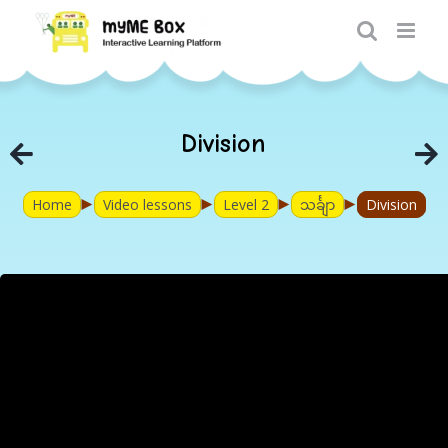
Skip
to
content
Division
►
►
►
►
Home
Video lessons
Level 2
သင်္ချာ
Division