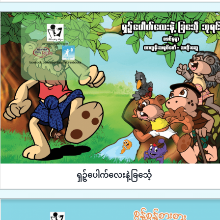
ရှဉ့်ပေါက်လေးနဲ့ခြင်္သေ့