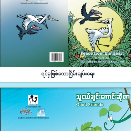
ရင်မှဖြစ်သောငြိမ်းချမ်းရေး