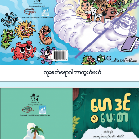
ကူးစက်ရောဂါကာကွယ်မယ်