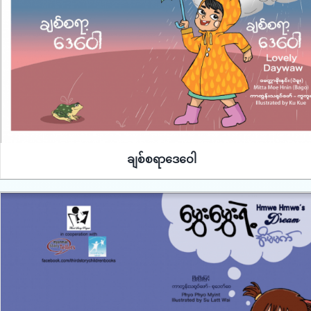
ချစ်စရာဒေဝေါ