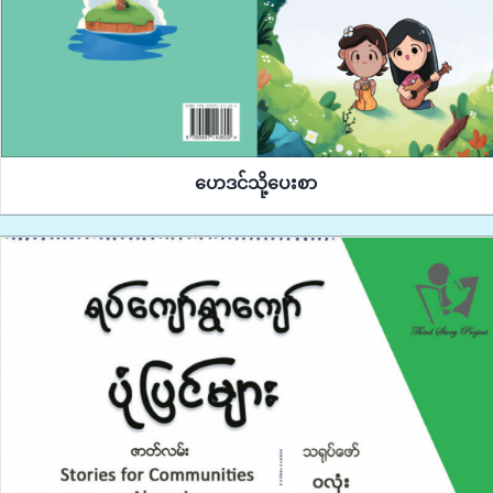
ဟေဒင်သို့ပေးစာ