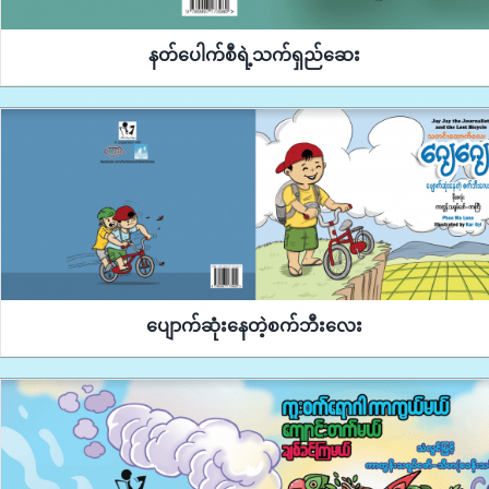
နတ်ပေါက်စီရဲ့သက်ရှည်ဆေး
ပျောက်ဆုံးနေတဲ့စက်ဘီးလေး