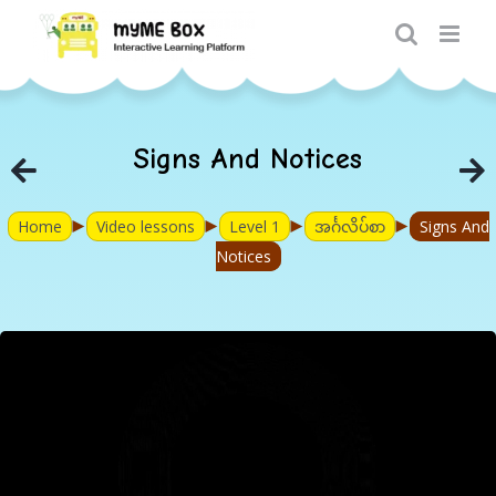
Skip
to
content
Signs And Notices
►
►
►
►
Home
Video lessons
Level 1
အင်္ဂလိပ်စာ
Signs And
Notices