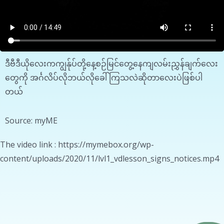
ဒီဗီဒီယိုလေးကကျွန်ုပ်တို့နေ့စဉ်မြင်တွေ့နေ
ကျ
လမ်းညွှန်ချက်လေး
တွေကို အင်္ဂလိပ်လိုဘယ်လိုခေါ်ကြသလဲဆိုတာလေးပဲဖြစ်ပါ
တယ်
Source: myME
The video link : https://mymebox.org/wp-
content/uploads/2020/11/lvl1_vdlesson_signs_notices.mp4