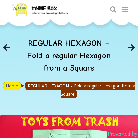
Skip
to
content
REGULAR HEXAGON –
Fold a regular Hexagon
from a Square
►
Home
REGULAR HEXAGON – Fold a regular Hexagon from a
Square