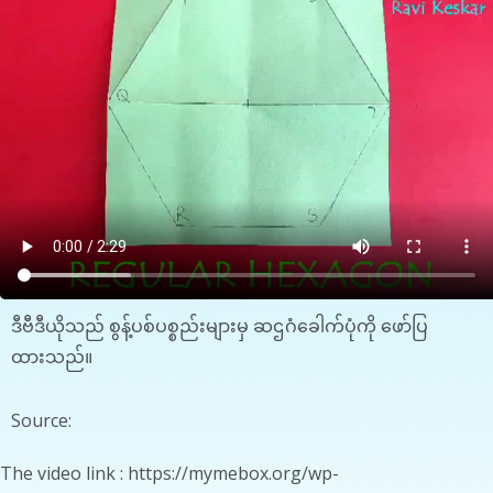
ဒီဗီဒီယိုသည် စွန့်ပစ်ပစ္စည်းများမှ ဆဌဂံခေါက်ပုံကို ဖော်ပြ
ထားသည်။
Source:
The video link : https://mymebox.org/wp-