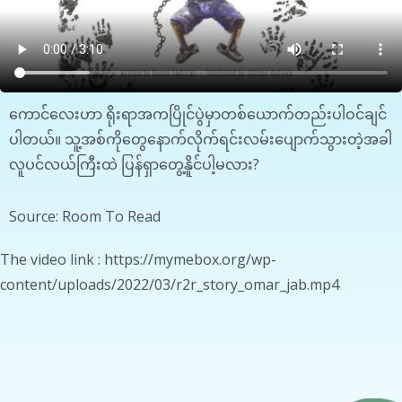
ကောင်​လေးဟာ ရိုးရာအကပြိုင်ပွဲမှာတစ်ယောက်တည်းပါဝင်ချင်
ပါတယ်။ သူ့အစ်ကို​တွေနောက်လိုက်ရင်းလမ်းပျောက်သွားတဲ့အခါ
လူပင်လယ်ကြီးထဲ ပြန်ရှာတွေ့နိူင်ပါ့မလား?
Source: Room To Read
The video link : https://mymebox.org/wp-
content/uploads/2022/03/r2r_story_omar_jab.mp4