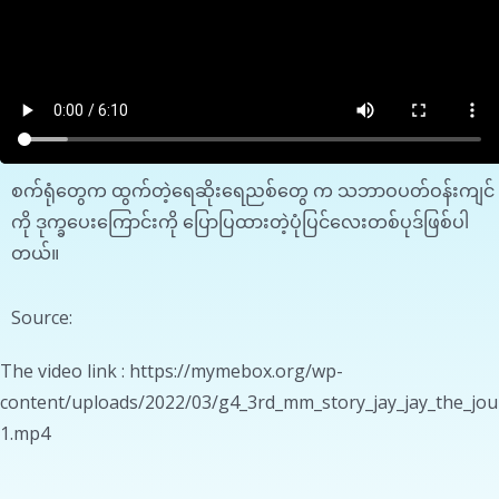
စက်ရုံတွေက ထွက်တဲ့ရေဆိုးရေညစ်တွေ က သဘာဝပတ်ဝန်းကျင်
ကို ဒုက္ခပေးကြောင်းကို ပြောပြထားတဲ့ပုံပြင်လေးတစ်ပုဒ်ဖြစ်ပါ
တယ်။
Source:
The video link : https://mymebox.org/wp-
content/uploads/2022/03/g4_3rd_mm_story_jay_jay_the_jour
1.mp4