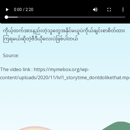
ကိုယ့်ထက်အားနည်းတဲ့သူတွေအနိုင်မယူပဲကိုယ်ချင်းစာစိတ်ထား
ကြရမယ်ဆိုတဲ့ဗီဒီယိုလေးပဲဖြစ်ပါတယ်
Source:
The video link : https://mymebox.org/wp-
content/uploads/2020/11/lvl1_storytime_dontdolikethat.mp