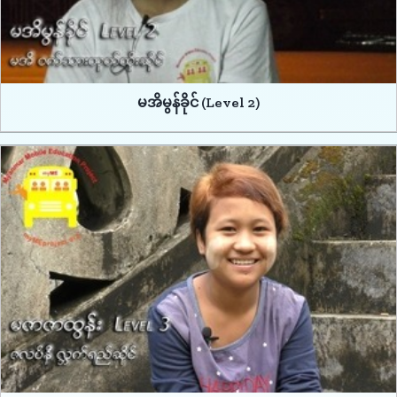
မအိမွန်ခိုင် (Level 2)