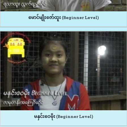
မောင်မျိုးဇော်ထူး (Beginner Level)
မနှင်းဝေမိုး (Beginner Level)