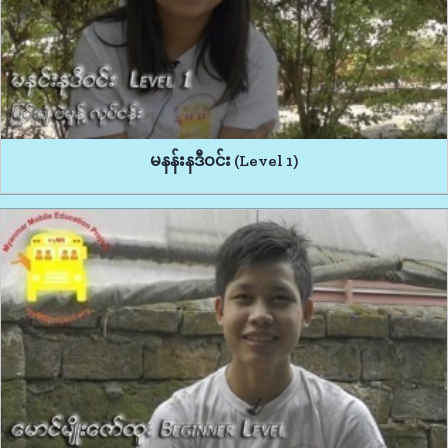
မနန်းနဒီဝင်း (Level 1)