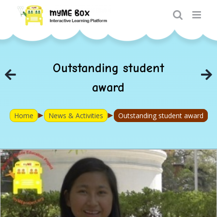
Skip
to
content
Outstanding student
award
►
►
Home
News & Activities
Outstanding student award