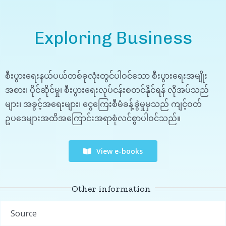
Exploring Business
စီးပွားရေးနယ်ပယ်တစ်ခုလုံးတွင်ပါဝင်သော စီးပွားရေးအမျိုး
အစား၊ ပိုင်ဆိုင်မှု၊ စီးပွားရေးလုပ်ငန်းစတင်နိုင်ရန် လိုအပ်သည်
များ၊ အခွင့်အရေးများ၊ ငွေကြေးစီမံခန့်ခွဲမှုမှသည် ကျင့်ဝတ်
ဥပဒေများအထိအကြောင်းအရာစုံလင်စွာပါဝင်သည်။
View e-books
Other information
Source