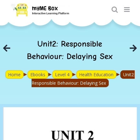
Skip
to
content
Unit2: Responsible
Behaviour: Delaying Sex
►
►
►
►
Home
Ebooks
Level 4
Health Education
Unit2:
Responsible Behaviour: Delaying Sex