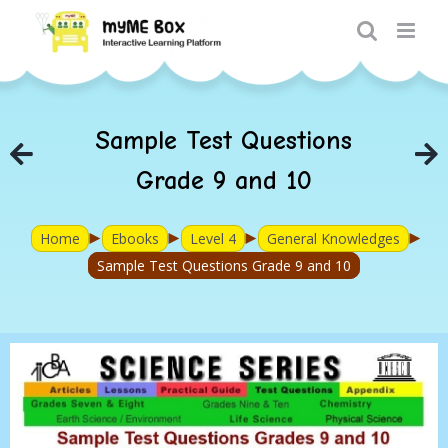
Skip
to
content
Sample Test Questions
Grade 9 and 10
►
►
►
►
Home
Ebooks
Level 4
General Knowledges
Sample Test Questions Grade 9 and 10