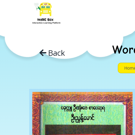
Skip
to
content
Wor
Back
Hom