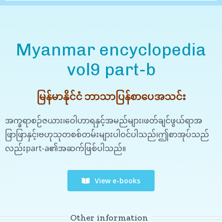
Myanmar encyclopedia
vol9 part-b
မြန်မာနိုင်ငံ ဘာသာပြန်စာပေအသင်း
အက္ခရာစဉ်ဇယား၊ဝေါဟာရနှင့်အမည်များ၊ဖတ်ချင်ဖွယ်ရာအ
ဖြာဖြာနှင့်၊ဗဟုသုတစစ်တမ်းများပါဝင်ပါသည်၊ဤစာအုပ်သည်
လည်းpart-a၏အဆက်ဖြစ်ပါသည်။
View e-books
Other information