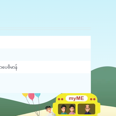
စာပေဗိမာန်