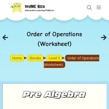
Skip
to
content
Order of Operations
(Worksheet)
►
►
►
Home
Ebooks
Level 3
Order of Operations
(Worksheet)