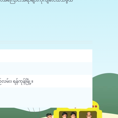
်သတ်သောအကြောင်းအရာများကိုကျမ်းငယ်သဖွယ်
်း၊ ရန်ကုန်မြို့။