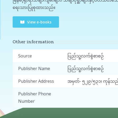
မြန်မာ့ရိုးရာသင်္ချာကျမ်းများ၊ သင်္ချာပုစ္ဆာများနှင့်ပတ
ရေးသားပြုစုထားသည်။
View e-books
Other information
Source
ပြည်သူ့လက်စွဲစာစဉ်
Publisher Name
ပြည်သူ့လက်စွဲစာစဉ်
Publisher Address
အမှတ်- ၅၂၉/၅၃၁၊ ကုန်သည်လမ
Publisher Phone
Number