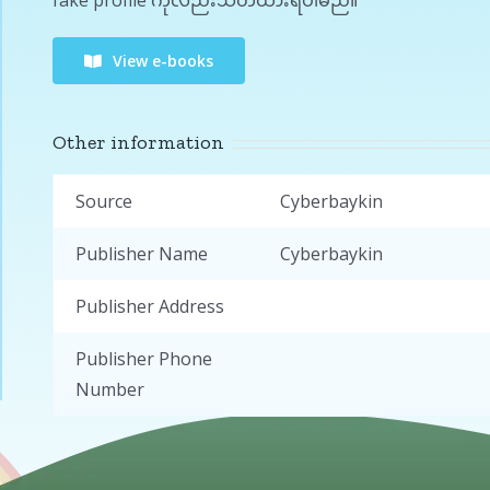
fake profile ကိုလည်းသတိထားရပါမည်။
View e-books
Other information
Source
Cyberbaykin
Publisher Name
Cyberbaykin
Publisher Address
Publisher Phone
Number