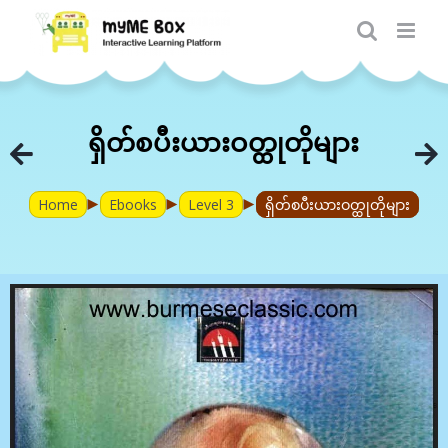
Skip
to
content
ရှိတ်စပီးယားဝတ္ထုတိုများ
►
►
►
Home
Ebooks
Level 3
ရှိတ်စပီးယားဝတ္ထုတိုများ