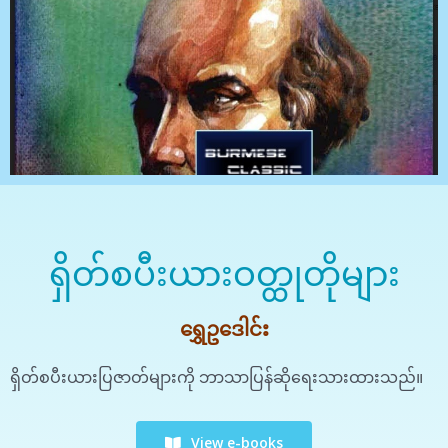
ရှိတ်စပီးယားဝတ္ထုတိုများ
ရွှေဥဒေါင်း
ရှိတ်စပီးယားပြဇာတ်များကို ဘာသာပြန်ဆိုရေးသားထားသည်။
View e-books