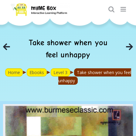
Skip
to
content
Take shower when you
feel unhappy
►
►
►
Home
Ebooks
Level 3
Take shower when you feel
unhappy