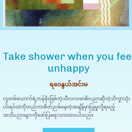
Take shower when you fee
unhappy
ရဝေနွယ်အင်းမ
လူတစ်ယောက်ရဲ့တန်ဖိုးဖြစ်တဲ့သီလ၊သမာဓိ၊ပညာဆိုတဲ့သိက္ခာသုံး
ပါးရင်ထဲကိုတည်ကာစိတ်ညစ်နေတဲ့အချိန်မှာပြုမူလို့ရမည့်
အသိပညာများကိုဖော်ပြရေးသားထားပါသည်။