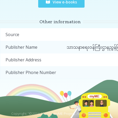
View e-books
Other information
Source
Publisher Name
သာသနာရေးဝန်ကြီးဌာနညွှန်ကြာ
Publisher Address
Publisher Phone Number
Copyright "©2014-2020 by
myME Project.
All rights reserved"