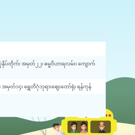
းပုံနှိပ်တိုက်၊ အမှတ်၂၂၊ ဓမ္မဝိဟာရလမ်း၊ ကျောက်
ှတ်၁၄၊ ရွှေတိဂုံဘုရားဈေးတော်ရုံ၊ ရန်ကုန်