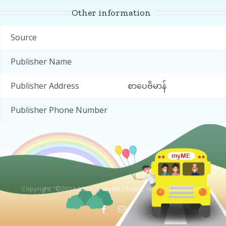
Other information
Source
Publisher Name
Publisher Address
စာပေဗိမာန်
Publisher Phone Number
Copyright "©2014-2020 by
myME Project.
All rights reserved"
Facebook
Email