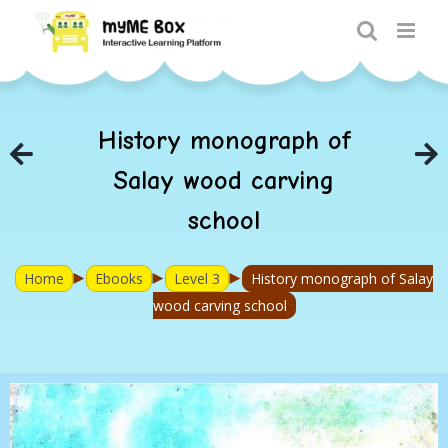
Skip
to
content
History monograph of
Salay wood carving
school
►
►
►
Home
Ebooks
Level 3
History monograph of Salay
wood carving school