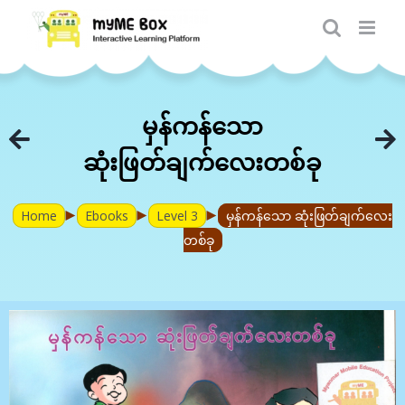
Skip
to
content
မှန်ကန်သော
ဆုံးဖြတ်ချက်လေးတစ်ခု
►
►
►
Home
Ebooks
Level 3
မှန်ကန်သော ဆုံးဖြတ်ချက်လေး
တစ်ခု