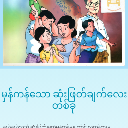
မှန်ကန်သော ဆုံးဖြတ်ချက်လေး
တစ်ခု
နွယ်နွယ်သည် ဆုံးဖြတ်ချက်မှန်ကန်မှုကြောင့် လူကုန်ကူးမှု