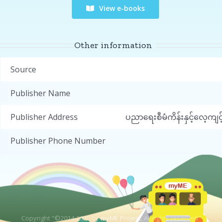
View e-books
Other information
Source
Publisher Name
Publisher Address
ပညာရေးစီမံကိန်းနှင့်လေ့ကျင့်
Publisher Phone Number
Copyright "©2014-2020 by
myME Project.
All rights reserved"