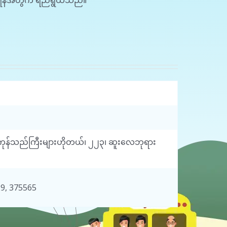
စေရန်အတွက် ရည်ရွယ်သည်။
 ကုန်သည်ကြီးများဟိုတယ်၊ ၂၂၃၊ ဆူးလေဘုရား
9, 375565