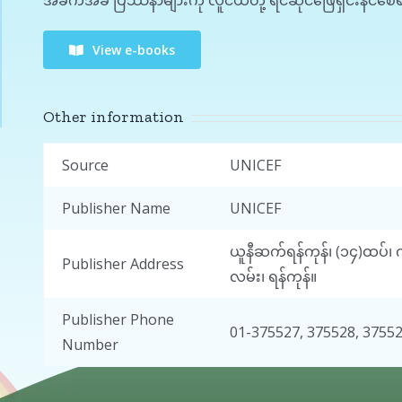
အခက်အခဲ ပြဿနာများကို လူငယ်တို့ ရင်ဆိုင်ဖြေရှင်းနိင်
View e-books
Other information
Source
UNICEF
Publisher Name
UNICEF
ယူနီဆက်ရန်ကုန်၊ (၁၄)ထပ်၊
Publisher Address
လမ်း၊ ရန်ကုန်။
Publisher Phone
01-375527, 375528, 37552
Number