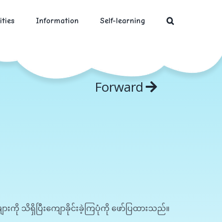
ities
Information
Self-learning
Forward
းကို သိရှိပြီးကျောခိုင်းခဲ့ကြပုံကို ဖော်ပြထားသည်။