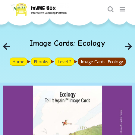
Skip
to
content
Image Cards: Ecology
►
►
►
Home
Ebooks
Level 2
Image Cards: Ecology