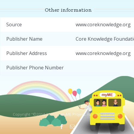
Other information
Source
www.coreknowledge.org
Publisher Name
Core Knowledge Foundat
Publisher Address
www.coreknowledge.org
Publisher Phone Number
Copyright "©2014-2020 by
myME Project.
All rights reserved"
Facebook
Email