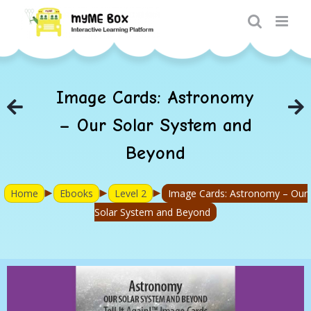
Skip
to
content
Image Cards: Astronomy
– Our Solar System and
Beyond
►
►
►
Home
Ebooks
Level 2
Image Cards: Astronomy – Our
Solar System and Beyond