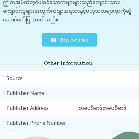
ဤစာအုပ်ထဲတွင်ပါဝင်သောကဗျာများသည်ကျောင်းသား၊
ကျောင်းသူများအတွက်ကဗျာအရသာနှင့်ဗဟုသုတများစွာကိုဆွဲ
ဆောင်ဖော်ပြထားပါသည်။
View e-books
Other information
Source
Publisher Name
Publisher Address
စာပေဗိမာန်စာပေဗိမာန်
Publisher Phone Number