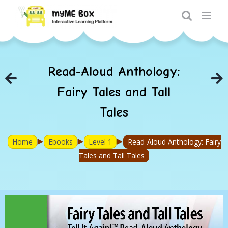
Skip
to
content
Read-Aloud Anthology:
Fairy Tales and Tall
Tales
►
►
►
Home
Ebooks
Level 1
Read-Aloud Anthology: Fairy
Tales and Tall Tales