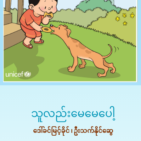
သူလည်းမေမေပေါ့
ဒေါ်ခင်မြင့်ခိုင် ၊ ဦးသက်နိုင်ဆွေ