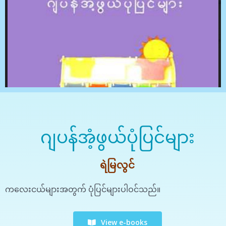
ဂျပန်အံ့ဖွယ်ပုံပြင်များ
ရဲမြလွင်
ကလေးငယ်များအတွက် ပုံပြင်များပါဝင်သည်။
View e-books