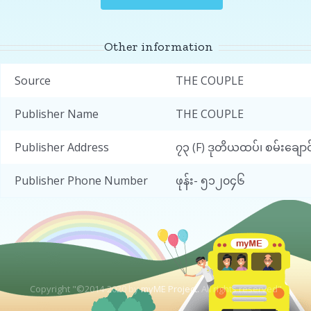
Other information
Source
THE COUPLE
Publisher Name
THE COUPLE
Publisher Address
၇၃ (F) ဒုတိယထပ်၊ စမ်းချောင်
Publisher Phone Number
ဖုန်း- ၅၁၂၀၄၆
Copyright "©2014-2020 by
myME Project.
All rights reserved"