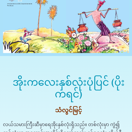
အိုးကလေးနှစ်လုံးပုံပြင် (ပိုး
ကရင်)
သံလွင်မြင့်
လယ်သမားကြီးဆီမှာရေအိုးနှစ်လုံးရှိသည်။ တစ်လုံးမှာ ကွဲ၍