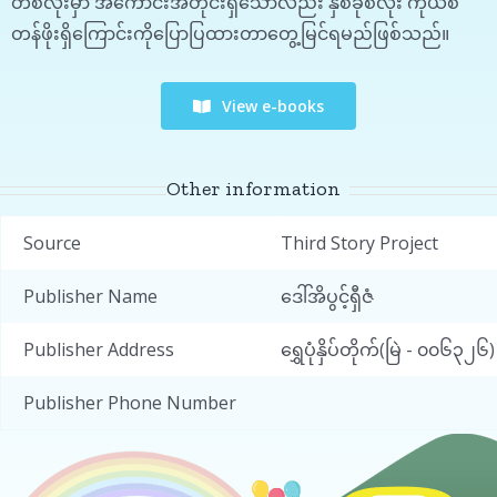
တစ်လုံးမှာ အကောင်းအတိုင်းရှိသော်လည်း နှစ်ခုစလုံး ကိုယ်စီ
တန်ဖိုးရှိကြောင်းကိုပြောပြထားတာတွေ့မြင်ရမည်ဖြစ်သည်။
View e-books
Other information
Source
Third Story Project
Publisher Name
ဒေါ်အိပွင့်ရှီဇံ
Publisher Address
ရွှေပုံနှိပ်တိုက်(မြဲ - ၀၀
Publisher Phone Number