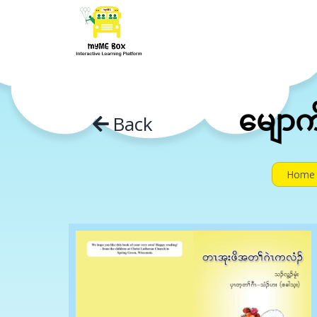
Skip
to
content
မျော
Back
Home