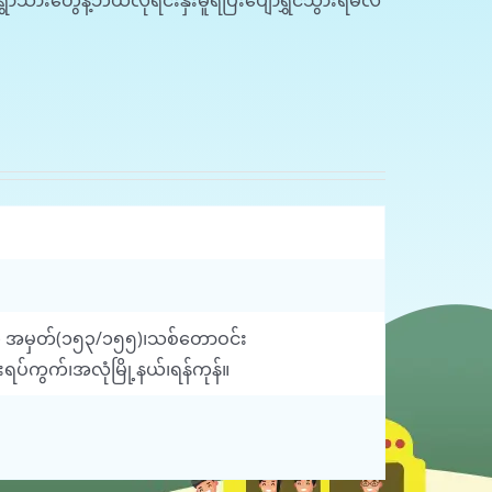
ွေနဲ့ဘယ်လိုရင်းနှီးမူရပြီးပျော်ရွှင်သွားရမလဲ
၆၃၂၆) အမှတ်(၁၅၃/၁၅၅)၊သစ်တောဝင်း
ပ်ကွက်၊အလုံမြို့နယ်၊ရန်ကုန်။