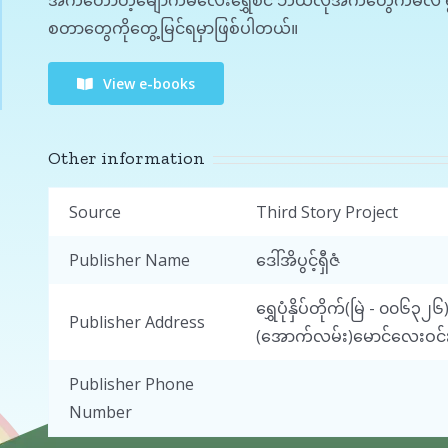
အကတော်တဲ့မျောက်မလေးရွှေစင် ဘယ်လိုအကတွေကမလဲ ရွာသားတ
စတာတွေကိုတွေ့မြင်ရမှာဖြစ်ပါတယ်။
View e-books
Other information
Source
Third Story Project
Publisher Name
ဒေါ်အိပွင့်ရှီဇံ
ရွှေပုံနှိပ်တိုက်(မြဲ - ၀၀
Publisher Address
(အောက်လမ်း)မောင်လေးဝင်းရ
Publisher Phone
Number