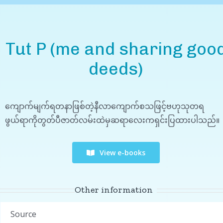
Tut P (me and sharing goo
deeds)
ကျောက်မျက်ရတနာဖြစ်တဲ့နီလာကျောက်စသဖြင့်ဗဟုသုတရ
ဖွယ်ရာကိုတွတ်ပီဇာတ်လမ်းထဲမှဆရာလေးကရှင်းပြထားပါသည်။
View e-books
Other information
Source