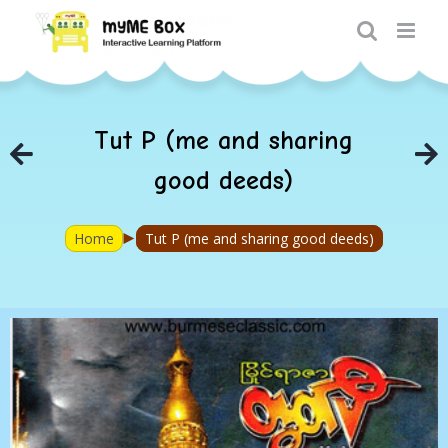
Skip
to
content
Tut P (me and sharing
good deeds)
►
Home
Tut P (me and sharing good deeds)