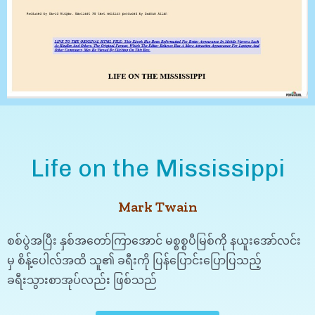
Life on the Mississippi
Mark Twain
စစ်ပွဲအပြီး နှစ်အတော်ကြာအောင် မစ္စစ္စပီမြစ်ကို နယူးအော်လင်း
မှ စိန့်ပေါလ်အထိ သူ၏ ခရီးကို ပြန်ပြောင်းပြောပြသည့်
ခရီးသွားစာအုပ်လည်း ဖြစ်သည်