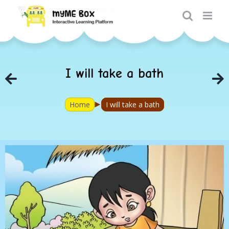
Skip
to
content
I will take a bath
►
Home
I will take a bath