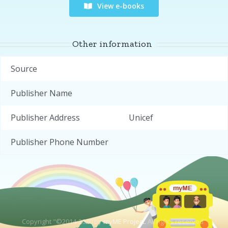
View e-books
Other information
Source
Publisher Name
Publisher Address
Unicef
Publisher Phone Number
Copyright "©2014-2020 by
myME Project.
All rights reserved"