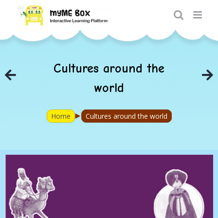
Skip
to
content
Cultures around the
world
►
Home
Cultures around the world