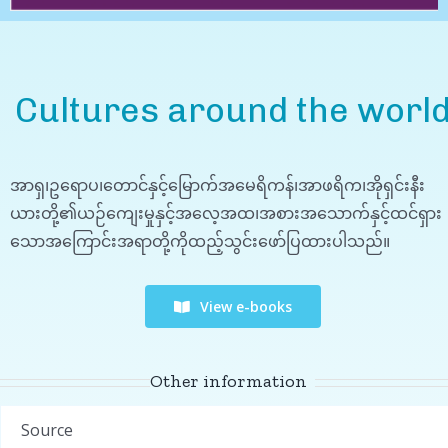
Cultures around the worl
အာရှ၊ဥရောပ၊တောင်နှင့်မြောက်အမေရိကန်၊အာဖရိက၊အိုရှင်းနီး
ယားတို့၏ယဉ်ကျေးမှုနှင့်အလေ့အထ၊အစားအသောက်နှင့်ထင်ရှား
သောအကြောင်းအရာတို့ကိုထည့်သွင်းဖော်ပြထားပါသည်။
View e-books
Other information
Source